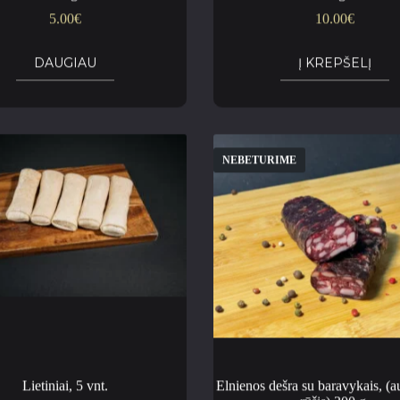
5.00
€
10.00
€
DAUGIAU
Į KREPŠELĮ
NEBETURIME
Lietiniai, 5 vnt.
Elnienos dešra su baravykais, (a