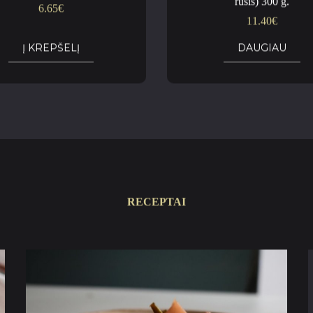
rūšis) 300 g.
6.65
€
11.40
€
Į KREPŠELĮ
DAUGIAU
RECEPTAI