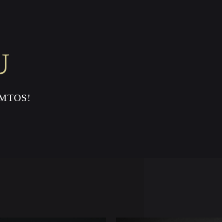
U
AMTOS!