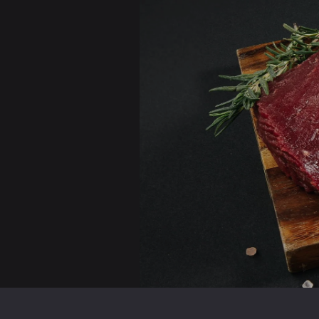
Troškinkite, kepkite ar virkite - elniena su
Jūsų stalo patiekalui.