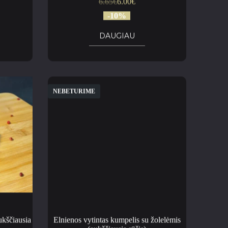
6.65
€
6.00
€
-10%
DAUGIAU
NEBETURIME
ukščiausia
Elnienos vytintas kumpelis su žolelėmis