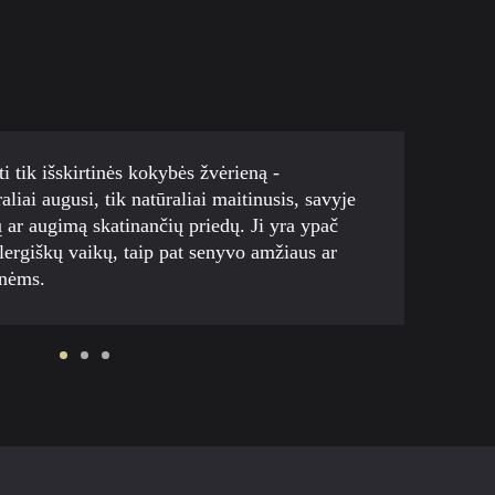
i tik išskirtinės kokybės žvėrieną -
Elniena
aliai augusi, tik natūraliai maitinusis, savyje
pasižym
kų ar augimą skatinančių priedų. Ji yra ypač
turi it
alergiškų vaikų, taip pat senyvo amžiaus ar
maistin
onėms.
B6 ir 