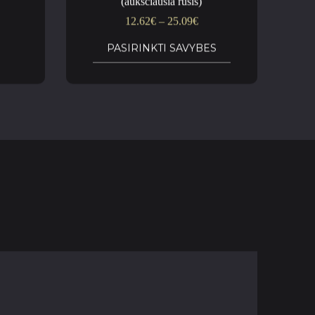
(aukščiausia rūšis)
12.62
€
–
25.09
€
PASIRINKTI SAVYBES