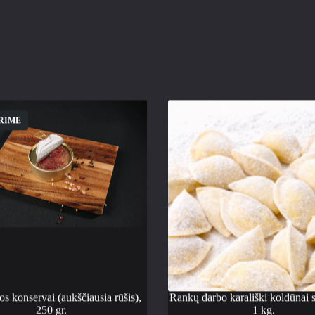
RIME
os konservai (aukščiausia rūšis),
Rankų darbo karališki koldūnai s
250 gr.
1 kg.