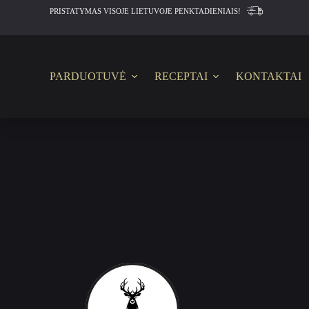
PRISTATYMAS VISOJE LIETUVOJE PENKTADIENIAIS!
S
k
i
p
t
o
PARDUOTUVĖ
RECEPTAI
KONTAKTAI
c
o
n
t
e
n
t