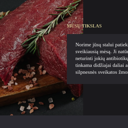
MŪSŲ TIKSLAS
teiks sodrų skonį bet kokiam
Norime jūsų stalui patiekt
sveikiausią mėsą. Ji natūr
neturinti jokių antibioti
tinkama didžiajai daliai 
silpnesnės sveikatos žm