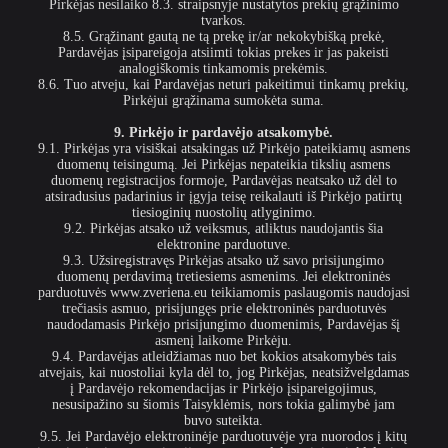
Pirkėjas nesilaiko 8.3. straipsnyje nustatytos prekių grąžinimo
tvarkos.
8.5. Grąžinant gautą ne tą prekę ir/ar nekokybišką prekė,
Pardavėjas įsipareigoja atsiimti tokias prekes ir jas pakeisti
analogiškomis tinkamomis prekėmis.
8.6. Tuo atveju, kai Pardavėjas neturi pakeitimui tinkamų prekių,
Pirkėjui grąžinama sumokėta suma.
9. Pirkėjo ir pardavėjo atsakomybė.
9.1. Pirkėjas yra visiškai atsakingas už Pirkėjo pateikiamų asmens
duomenų teisingumą. Jei Pirkėjas nepateikia tikslių asmens
duomenų registracijos formoje, Pardavėjas neatsako už dėl to
atsiradusius padarinius ir įgyja teisę reikalauti iš Pirkėjo patirtų
tiesioginių nuostolių atlyginimo.
9.2. Pirkėjas atsako už veiksmus, atliktus naudojantis šia
elektronine parduotuve.
9.3. Užsiregistravęs Pirkėjas atsako už savo prisijungimo
duomenų perdavimą tretiesiems asmenims. Jei elektroninės
parduotuvės www.zveriena.eu teikiamomis paslaugomis naudojasi
trečiasis asmuo, prisijungęs prie elektroninės parduotuvės
naudodamasis Pirkėjo prisijungimo duomenimis, Pardavėjas šį
asmenį laikome Pirkėju.
9.4. Pardavėjas atleidžiamas nuo bet kokios atsakomybės tais
atvejais, kai nuostoliai kyla dėl to, jog Pirkėjas, neatsižvelgdamas
į Pardavėjo rekomendacijas ir Pirkėjo įsipareigojimus,
nesusipažino su šiomis Taisyklėmis, nors tokia galimybė jam
buvo suteikta.
9.5. Jei Pardavėjo elektroninėje parduotuvėje yra nuorodos į kitų