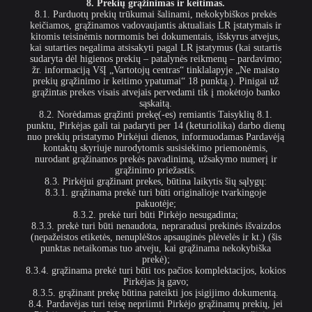
8. Prekių grąžinimas ir keitimas.
8.1. Parduotų prekių trūkumai šalinami, nekokybiškos prekės
keičiamos, grąžinamos vadovaujantis aktualiais LR įstatymais ir
kitomis teisinėmis normomis bei dokumentais, išskyrus atvejus,
kai sutarties negalima atsisakyti pagal LR įstatymus (kai sutartis
sudaryta dėl higienos prekių – patalynės reikmenų – pardavimo;
žr. informaciją VšĮ „Vartotojų centras“ tinklalapyje „Ne maisto
prekių grąžinimo ir keitimo ypatumai“ 18 punktą.). Pinigai už
grąžintas prekes visais atvejais pervedami tik į mokėtojo banko
sąskaitą.
8.2. Norėdamas grąžinti prekę(-es) remiantis Taisyklių 8.1.
punktu, Pirkėjas gali tai padaryti per 14 (keturiolika) darbo dienų
nuo prekių pristatymo Pirkėjui dienos, informuodamas Pardavėją
kontaktų skyriuje nurodytomis susisiekimo priemonėmis,
nurodant grąžinamos prekės pavadinimą, užsakymo numerį ir
grąžinimo priežastis.
8.3. Pirkėjui grąžinant prekes, būtina laikytis šių sąlygų:
8.3.1. grąžinama prekė turi būti originalioje tvarkingoje
pakuotėje;
8.3.2. prekė turi būti Pirkėjo nesugadinta;
8.3.3. prekė turi būti nenaudota, nepraradusi prekinės išvaizdos
(nepažeistos etiketės, nenuplėštos apsauginės plėvelės ir kt.) (šis
punktas netaikomas tuo atveju, kai grąžinama nekokybiška
prekė);
8.3.4. grąžinama prekė turi būti tos pačios komplektacijos, kokios
Pirkėjas ją gavo;
8.3.5. grąžinant prekę būtina pateikti jos įsigijimo dokumentą.
8.4. Pardavėjas turi teisę nepriimti Pirkėjo grąžinamų prekių, jei