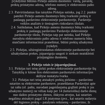
įvykdymui būtinus Pirkėjo asmens duomenis: vardą, pavardę,
prekių pristatymo adresą, telefono numerį ir elektroninio pašto
adresą.
2.3. Patvirtindamas šias taisykles Pirkėjas sutinka, jog 2.2. punkte
pateikti Pirkėjo asmens duomenys būtų tvarkomi prekių ir
paslaugų pardavimo elektroninėje parduotuvėje, Pardavėjo
veiklos analizės ir tiesioginės rinkodaros tikslais.
2.4. Sutikdamas, kad Pirkėjo asmens duomenys būtų tvarkomi
prekių ir paslaugų pardavimo Pardavėjo elektroninėje
parduotuvėje tikslu, Pirkėjas taip pat sutinka, kad Pirkėjo
nurodytu elektroninio pašto adresu ir telefono numeriu būtų
siunčiami informaciniai pranešimai, būtini prekių užsakymui
įvykdyti.
2.5. Pirkėjas, užsiregistruodamas elektroninėje parduotuvėje bei
užsakydamas prekes, įsipareigoja saugoti ir niekam neatskleisti
prisijungimo duomenų.
3. Pirkėjo teisės ir įsipareigojimai.
3.1. Pirkėjas turi teisę pirkti prekes elektroninėje parduotuvėje šių
Taisyklių ir kitose šios elektroninės parduotuvės informacijos
skiltyse nustatyta tvarka.
3.2. Pirkėjas turi teisę atsisakyti prekių pirkimo – pardavimo
sutarties su elektronine parduotuve, pranešdamas Pardavėjui apie
tai raštu (el. paštu, nurodant pageidaujamą grąžinti prekę ir jos
užsakymo numerį) ne vėliau kaip per 14 (keturiolika) darbo dienų
nuo daikto pristatymo dienos, išskyrus atvejus, kai sutarties
negalima atsisakyti pagal LR įstatymus (pvz., kai sutartis sudaryta
dėl higienos prekių – patalynės reikmenų – pardavimo; žr.