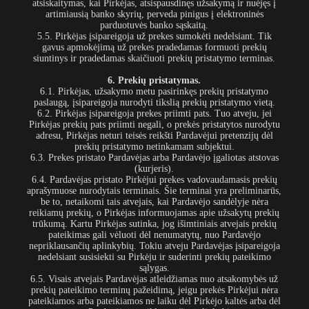
atsiskaitymas, kai Pirkėjas, atsispausdinęs užsakymą ir nuėjęs į
artimiausią banko skyrių, perveda pinigus į elektroninės
parduotuvės banko sąskaitą.
5.5. Pirkėjas įsipareigoja už prekes sumokėti nedelsiant. Tik
gavus apmokėjimą už prekes pradedamas formuoti prekių
siuntinys ir pradedamas skaičiuoti prekių pristatymo terminas.
6. Prekių pristatymas.
6.1. Pirkėjas, užsakymo metu pasirinkęs prekių pristatymo
paslaugą, įsipareigoja nurodyti tikslią prekių pristatymo vietą.
6.2. Pirkėjas įsipareigoja prekes priimti pats. Tuo atveju, jei
Pirkėjas prekių pats priimti negali, o prekės pristatytos nurodytu
adresu, Pirkėjas neturi teisės reikšti Pardavėjui pretenzijų dėl
prekių pristatymo netinkamam subjektui.
6.3. Prekes pristato Pardavėjas arba Pardavėjo įgaliotas atstovas
(kurjeris).
6.4. Pardavėjas pristato Pirkėjui prekes vadovaudamasis prekių
aprašymuose nurodytais terminais. Šie terminai yra preliminarūs,
be to, netaikomi tais atvejais, kai Pardavėjo sandėlyje nėra
reikiamų prekių, o Pirkėjas informuojamas apie užsakytų prekių
trūkumą. Kartu Pirkėjas sutinka, jog išimtiniais atvejais prekių
pateikimas gali vėluoti dėl nenumatytų, nuo Pardavėjo
nepriklausančių aplinkybių. Tokiu atveju Pardavėjas įsipareigoja
nedelsiant susisiekti su Pirkėju ir suderinti prekių pateikimo
sąlygas.
6.5. Visais atvejais Pardavėjas atleidžiamas nuo atsakomybės už
prekių pateikimo terminų pažeidimą, jeigu prekės Pirkėjui nėra
pateikiamos arba pateikiamos ne laiku dėl Pirkėjo kaltės arba dėl