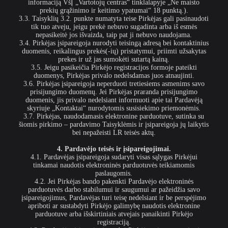
informaciją VšĮ „Vartotojų centras“ tinklalapyje „Ne maisto
prekių grąžinimo ir keitimo ypatumai“ 18 punktą.).
3.3. Taisyklių 3.2. punkte numatyta teise Pirkėjas gali pasinaudoti
tik tuo atveju, jeigu prekė nebuvo sugadinta arba iš esmės
nepasikeitė jos išvaizda, taip pat ji nebuvo naudojama.
3.4. Pirkėjas įsipareigoja nurodyti teisingą adresą bei kontaktinius
duomenis, reikalingus prekės(-ių) pristatymui, priimti užsakytas
prekes ir už jas sumokėti sutartą kainą.
3.5. Jeigu pasikeičia Pirkėjo registracijos formoje pateikti
duomenys, Pirkėjas privalo nedelsdamas juos atnaujinti.
3.6. Pirkėjas įsipareigoja neperduoti tretiesiems asmenims savo
prisijungimo duomenų. Jei Pirkėjas praranda prisijungimo
duomenis, jis privalo nedelsiant informuoti apie tai Pardavėją
skyriuje „Kontaktai“ nurodytomis susisiekimo priemonėmis.
3.7. Pirkėjas, naudodamasis elektronine parduotuve, sutinka su
šiomis pirkimo – pardavimo Taisyklėmis ir įsipareigoja jų laikytis
bei nepažeisti LR teisės aktų.
4. Pardavėjo teisės ir įsipareigojimai.
4.1. Pardavėjas įsipareigoja sudaryti visas sąlygas Pirkėjui
tinkamai naudotis elektroninės parduotuvės teikiamomis
paslaugomis.
4.2. Jei Pirkėjas bando pakenkti Pardavėjo elektroninės
parduotuvės darbo stabilumui ir saugumui ar pažeidžia savo
įsipareigojimus, Pardavėjas turi teisę nedelsiant ir be perspėjimo
apriboti ar sustabdyti Pirkėjo galimybę naudotis elektronine
parduotuve arba išskirtiniais atvejais panaikinti Pirkėjo
registraciją.