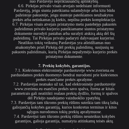
nuo Pardavėjo nepriklausančių aplinkybių.
6.6. Pirkėjas privalo visais atvejais nedelsiant informuoti
Pardavėją, jeigu siunta pateikiama sulamdytoje arba kitu būdu
pažeistoje pakuotėje, jeigu siuntoje pateikiamos neužsakytos
prekės arba netinkamas jų kiekis, nepilna prekės komplektacija.
6.7. Pirkėjas visais atvejais pristatymo metu pastebėjęs pakuotės
pažeidimus privalo kurjerio pateikiamame siuntos pristatymo
dokumente nurodyti pastabas arba surašyti atskirą aktą dėl šių
pažeidimų. Tai Pirkėjas privalo padaryti dalyvaujant kurjeriui.
Neatlikus tokių veiksmų Pardavėjas yra atleidžiamas nuo
atsakomybės prieš Pirkėją dėl prekių pažeidimų, susijusių su
pakuotės pažeidimais, kurių Pirkėjas nepažymėjo kurjerio prekės
pristatymo dokumente.
7. Prekių kokybės, garantijos.
7.1. Kiekvienos elektroninėje parduotuvėje www.zveriena.eu
parduodamos prekės duomenys bendrai nurodomi prie kiekvienos
prekės esančiame prekės aprašyme.
7.2. Pardavėjas neatsako už tai, kad elektroninėje parduotuvėje
www.zveriena.eu esančios prekės savo spalva, forma ar kitais
parametrais gali neatitikti realaus prekių dydžio, formų ir spalvos
dėl Pirkėjo naudojamo vaizduoklio ypatybių.
7.3. Pardavėjas tam tikroms prekių rūšims suteikia tam tikrą laiką
galiojančią kokybės garantiją, kurios konkretus terminas ir kitos
sąlygos nurodomos tokių prekių aprašymuose.
7.4. Pardavėjui tam tikroms prekių rūšims nesuteikus kokybės
garantijos, galioja garantija, numatyta atitinkamų teisės aktų.