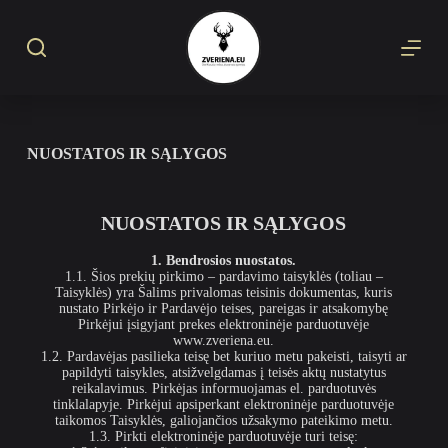
S
k
i
p
t
o
c
o
NUOSTATOS IR SĄLYGOS
n
t
e
n
NUOSTATOS IR SĄLYGOS
t
1. Bendrosios nuostatos.
1.1. Šios prekių pirkimo – pardavimo taisyklės (toliau –
Taisyklės) yra Šalims privalomas teisinis dokumentas, kuris
nustato Pirkėjo ir Pardavėjo teises, pareigas ir atsakomybę
Pirkėjui įsigyjant prekes elektroninėje parduotuvėje
www.zveriena.eu.
1.2. Pardavėjas pasilieka teisę bet kuriuo metu pakeisti, taisyti ar
papildyti taisykles, atsižvelgdamas į teisės aktų nustatytus
reikalavimus. Pirkėjas informuojamas el. parduotuvės
tinklalapyje. Pirkėjui apsiperkant elektroninėje parduotuvėje
taikomos Taisyklės, galiojančios užsakymo pateikimo metu.
1.3. Pirkti elektroninėje parduotuvėje turi teisę: