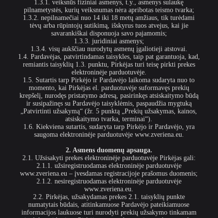
1.3.1. veiksnūs fiziniai asmenys, t.y., asmenys sulaukę
pilnametystės, kurių veiksnumas nėra apribotas teismo tvarka;
1.3.2. nepilnamečiai nuo 14 iki 18 metų amžiaus, tik turėdami
tėvų arba rūpintojų sutikimą, išskyrus tuos atvejus, kai jie
savarankiškai disponuoja savo pajamomis;
1.3.3. juridiniai asmenys;
1.3.4. visų aukščiau nurodytų asmenų įgaliotieji atstovai.
1.4. Pardavėjas, patvirtindamas taisykles, taip pat garantuoja, kad,
remiantis taisyklių 1.3. punktu, Pirkėjas turi teisę pirkti prekes
elektroninėje parduotuvėje.
1.5. Sutartis tarp Pirkėjo ir Pardavėjo laikoma sudaryta nuo to
momento, kai Pirkėjas el. parduotuvėje suformavęs prekių
krepšelį, nurodęs pristatymo adresą, pasirinkęs atsiskaitymo būdą
ir susipažinęs su Pardavėjo taisyklėmis, paspaudžia mygtuką
„Patvirtinti užsakymą“ (žr. 5 punktą „Prekių užsakymas, kainos,
atsiskaitymo tvarka, terminai“).
1.6. Kiekviena sutartis, sudaryta tarp Pirkėjo ir Pardavėjo, yra
saugoma elektroninėje parduotuvėje www.zveriena.eu.
2. Asmens duomenų apsauga.
2.1. Užsisakyti prekes elektroninėje parduotuvėje Pirkėjas gali:
2.1.1. užsiregistruodamas elektroninėje parduotuvėje
www.zveriena.eu – įvesdamas registracijoje prašomus duomenis;
2.1.2. nesiregistruodamas elektroninėje parduotuvėje
www.zveriena.eu.
2.2. Pirkėjas, užsakydamas prekes 2.1. taisyklių punkte
numatytais būdais, atitinkamuose Pardavėjo pateikiamuose
informacijos laukuose turi nurodyti prekių užsakymo tinkamam