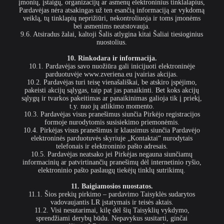
įmonių, įstaigų, organizacijų ar asmenų elektroninius tinklalapius,
Pardavėjas nėra atsakingas už ten esančią informaciją ar vykdomą
veiklą, tų tinklapių neprižiūri, nekontroliuoja ir toms įmonėms
bei asmenims neatstovauja.
9.6. Atsiradus žalai, kaltoji Šalis atlygina kitai Šaliai tiesioginius
nuostolius.
10. Rinkodara ir informacija.
10.1. Pardavėjas savo nuožiūra gali inicijuoti elektroninėje
parduotuvėje www.zveriena.eu įvairias akcijas.
10.2. Pardavėjas turi teisę vienašališkai, be atskiro įspėjimo,
pakeisti akcijų sąlygas, taip pat jas panaikinti. Bet koks akcijų
sąlygų ir tvarkos pakeitimas ar panaikinimas galioja tik į priekį,
t.y. nuo jų atlikimo momento.
10.3. Pardavėjas visus pranešimus siunčia Pirkėjo registracijos
formoje nurodytomis susisiekimo priemonėmis.
10.4. Pirkėjas visus pranešimus ir klausimus siunčia Pardavėjo
elektroninės parduotuvės skyriuje „Kontaktai“ nurodytais
telefonais ir elektroninio pašto adresais.
10.5. Pardavėjas neatsako jei Pirkėjas negauna siunčiamų
informacinių ar patvirtinančių pranešimų dėl internetinio ryšio,
elektroninio pašto paslaugų tiekėjų tinklų sutrikimų.
11. Baigiamosios nuostatos.
11.1. Šios prekių pirkimo – pardavimo Taisyklės sudarytos
vadovaujantis LR įstatymais ir teisės aktais.
11.2. Visi nesutarimai, kilę dėl šių Taisyklių vykdymo,
sprendžiami derybų būdu. Nepavykus susitarti, ginčai