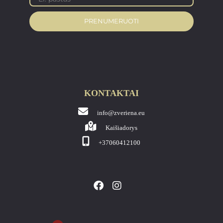
PRENUMERUOTI
KONTAKTAI
info@zveriena.eu
Kaišiadorys
+37060412100