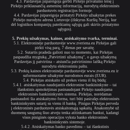
4.3. Pardavėjas įsipareigoja gerbti Pirkėjo privatumo teisę į
Pirkėjo priklausančią asmeninę informaciją, nurodytą elektroninės
parduotuvės registracijos formoje.
4.4. Pardavėjas įsipareigoja pristatyti Pirkėjo užsakytas prekes
Pirkėjo nurodytu adresu Lietuvoje (išskyrus Kuršių Neriją, kur
dėl logistikos kompanijų pateikiamų sąlygų gali skirtis pristatymo
sąlygos).
5. Prekių užsakymas, kainos, atsiskaitymo tvarka, terminai.
5.1. Elektroninėje parduotuvėje www.zveriena.eu Pirkėjas gali
pirkti visą parą, 7 dienas per savaitę.
5.2. Sutartis pradeda galioti nuo to momento, kai Pirkėjas
paspaudžia mygtuką „Patvirtinti užsakymą“, o gavęs užsakymą
Pardavėjas jį patvirtina – atsiunčia patvirtinimo laišką Pirkėjo
nurodytu elektroniniu paštu.
5.3. Prekių kainos elektroninėje parduotuvėje www.zveriena.eu ir
suformuotame užsakyme nurodomos eurais (EUR).
5.4. Pirkėjas atsiskaito už prekes vienu iš šių būdų:
5.4.1. atsiskaitymas naudojantis elektronine bankininkyste – tai
išankstinis apmokėjimas pasinaudojant Pirkėjo naudojama
elektroninės bankininkystės sistema. Pirkėjas, norėdamas
pasinaudoti šia atsiskaitymo forma, turi būti pasirašęs elektroninės
bankininkystės sutartį su vienu iš bankų. Pinigus Pirkėjas perveda
į elektroninės parduotuvės atsiskaitomąją sąskaitą. Atsakomybė už
duomenų saugumą šiuo atveju tenka atitinkamam bankui, kadangi
visos piniginės operacijos vyksta banko elektroninės
bankininkystės sistemoje.
5.4.2. Atsiskaitymas banko pavedimu – tai išankstinis