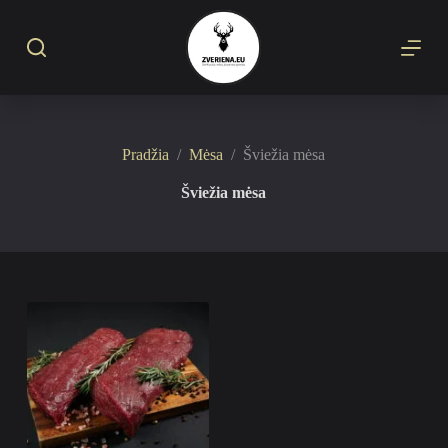
S
k
i
p
t
o
c
o
Pradžia
/
Mėsa
/
Šviežia mėsa
n
t
Šviežia mėsa
e
n
t