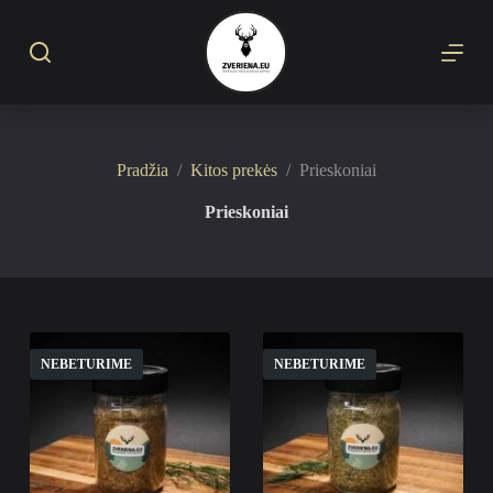
S
k
i
p
t
o
c
o
Pradžia
/
Kitos prekės
/
Prieskoniai
n
t
Prieskoniai
e
n
t
NEBETURIME
NEBETURIME