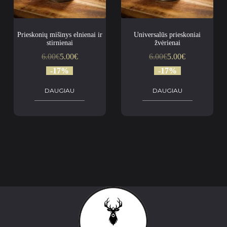
Prieskonių mišinys elnienai ir
Universalūs prieskoniai
stirnienai
žvėrienai
6.00
€
5.00
€
6.00
€
5.00
€
-17%
-17%
DAUGIAU
DAUGIAU