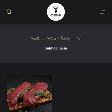
S
k
i
p
t
o
c
o
Pradžia
/
Mėsa
/
Šaldyta mėsa
n
t
Šaldyta mėsa
e
n
t