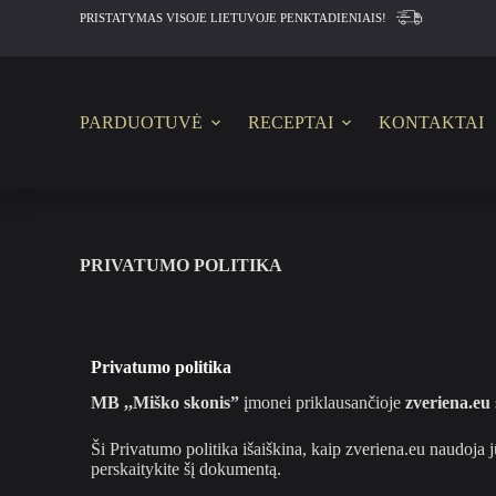
PRISTATYMAS VISOJE LIETUVOJE PENKTADIENIAIS!
S
k
i
p
t
o
PARDUOTUVĖ
RECEPTAI
KONTAKTAI
c
o
n
t
e
n
t
PRIVATUMO POLITIKA
Privatumo politika
MB ,,Miško skonis”
įmonei priklausančioje
zveriena.eu
Ši Privatumo politika išaiškina, kaip zveriena.eu naudoja 
perskaitykite šį dokumentą.