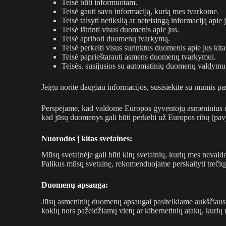
Teisė būti informuotam.
Teisė gauti savo informaciją, kurią mes tvarkome.
Teisė taisyti netikslią ar neteisingą informaciją apie 
Teisė ištrinti visus duomenis apie jus.
Teisė apriboti duomenų tvarkymą.
Teisė perkelti visus surinktus duomenis apie jus kit
Teisė paprieštarauti asmens duomenų tvarkymui.
Teisės, susijusios su automatinių duomenų valdymu
Jeigu norite daugiau informacijos, susisiekite su mumis pa
Perspėjame, kad valdome Europos gyventojų asmeninius duo
kad jūsų duomenys gali būti perkelti už Europos ribų (pa
Nuorodos į kitas svetaines:
Mūsų svetainėje gali būti kitų svetainių, kurių mes neva
Palikus mūsų svetainę, rekomenduojame perskaityti trečiųjų
Duomenų apsauga:
Jūsų asmeninių duomenų apsaugai pasitelkiame aukščiausios 
kokių nors pažeidžiamų vietų ar kibernetinių atakų, kuri