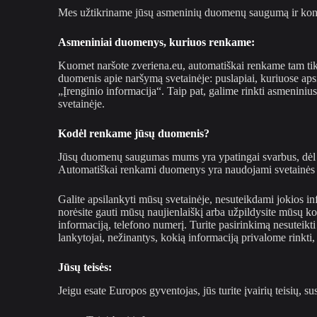
Mes užtikriname jūsų asmeninių duomenų saugumą ir kon
Asmeniniai duomenys, kuriuos renkame:
Kuomet naršote zveriena.eu, automatiškai renkame tam tikrą 
duomenis apie naršymą svetainėje: puslapiai, kuriuose aps
„Įrenginio informacija“. Taip pat, galime rinkti asmenini
svetainėje.
Kodėl renkame jūsų duomenis?
Jūsų duomenų saugumas mums yra ypatingai svarbus, dėl to
Automatiškai renkami duomenys yra naudojami svetainės ana
Galite apsilankyti mūsų svetainėje, nesuteikdami jokios in
norėsite gauti mūsų naujienlaiškį arba užpildysite mūsų k
informaciją, telefono numerį. Turite pasirinkimą nesuteik
lankytojai, nežinantys, kokią informaciją privalome rinkti,
Jūsų teisės:
Jeigu esate Europos gyventojas, jūs turite įvairių teisių,