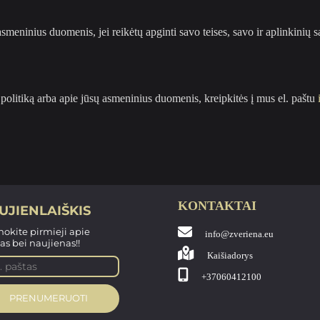
smeninius duomenis, jei reikėtų apginti savo teises, savo ir aplinkinių s
 politiką arba apie jūsų asmeninius duomenis, kreipkitės į mus el. paštu
KONTAKTAI
UJIENLAIŠKIS
nokite pirmieji apie
info@zveriena.eu
as bei naujienas!!
Kaišiadorys
+37060412100
PRENUMERUOTI