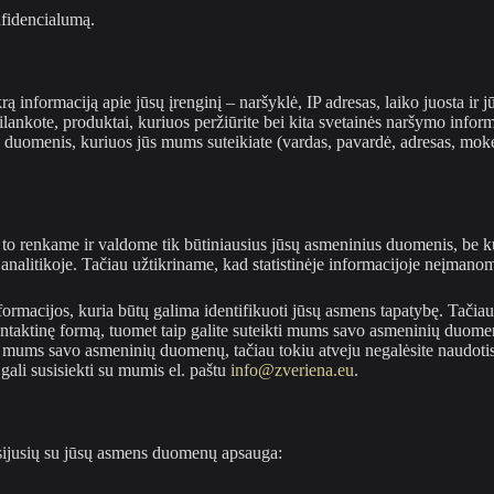
fidencialumą.
informaciją apie jūsų įrenginį – naršyklė, IP adresas, laiko juosta ir jū
ilankote, produktai, kuriuos peržiūrite bei kita svetainės naršymo info
us duomenis, kuriuos jūs mums suteikiate (vardas, pavardė, adresas, mok
 renkame ir valdome tik būtiniausius jūsų asmeninius duomenis, be kur
litikoje. Tačiau užtikriname, kad statistinėje informacijoje neįmanoma
formacijos, kuria būtų galima identifikuoti jūsų asmens tapatybę. Tačiau
ontaktinę formą, tuomet taip galite suteikti mums savo asmeninių duome
ti mums savo asmeninių duomenų, tačiau tokiu atveju negalėsite naudoti
 gali susisiekti su mumis el. paštu
info@zveriena.eu
.
 susijusių su jūsų asmens duomenų apsauga: