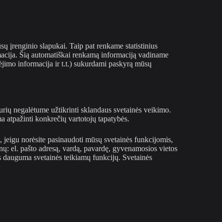
sų įrenginio slapukai. Taip pat renkame statistinius
rmacija. Šią automatiškai renkamą informaciją vadiname
ėjimo informacija ir t.t.) sukurdami paskyrą mūsų
ių negalėtume užtikrinti sklandaus svetainės veikimo.
 atpažinti konkrečių vartotojų tapatybės.
, jeigu norėsite pasinaudoti mūsų svetainės funkcijomis,
nų: el. pašto adresą, vardą, pavardę, gyvenamosios vietos
s dauguma svetainės teikiamų funkcijų. Svetainės