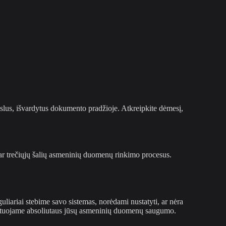
lus, išvardytus dokumento pradžioje. Atkreipkite dėmesį,
ar trečiųjų šalių asmeninių duomenų rinkimo procesus.
liariai stebime savo sistemas, norėdami nustatyti, ar nėra
rantuojame absoliutaus jūsų asmeninių duomenų saugumo.