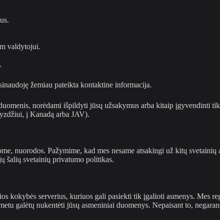
jus.
am valdytojui.
.
sinaudoję žemiau pateikta kontaktine informacija.
menis, norėdami išpildyti jūsų užsakymus arba kitaip įgyvendinti tiks
vyzdžiui, į Kanadą arba JAV).
ldome, nuorodos. Pažymime, kad mes nesame atsakingi už kitų svetainių 
 šalių svetainių privatumo politikas.
kokybės serverius, kuriuos gali pasiekti tik įgalioti asmenys. Mes regu
ų metu galėtų nukentėti jūsų asmeniniai duomenys. Nepaisant to, nega