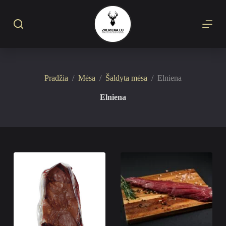
S
k
i
p
t
o
c
o
Pradžia
/
Mėsa
/
Šaldyta mėsa
/
Elniena
n
t
Elniena
e
n
t