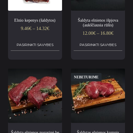
Elnio kepenys (šaldytos)
Šaldyta elnienos išpjova
(aukščiausia rūšis)
9.46
€
–
14.32
€
12.00
€
–
16.80
€
PASIRINKTI SAVYBES
PASIRINKTI SAVYBES
NEBETURIME
Šaldyta elnienos nugarinė be
Šaldytas elnienos kumpis