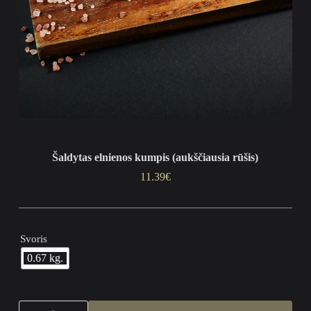
Šaldytas elnienos kumpis (aukščiausia rūšis)
11.39
€
Svoris
0.67 kg.
produkto