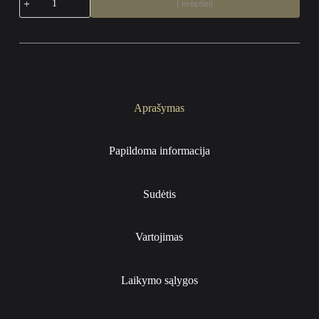
Į krepšelį
kiekis:
Šaldytas
elnienos
kumpis
(aukščiausia
rūšis)
Aprašymas
Papildoma informacija
Sudėtis
Vartojimas
Laikymo sąlygos