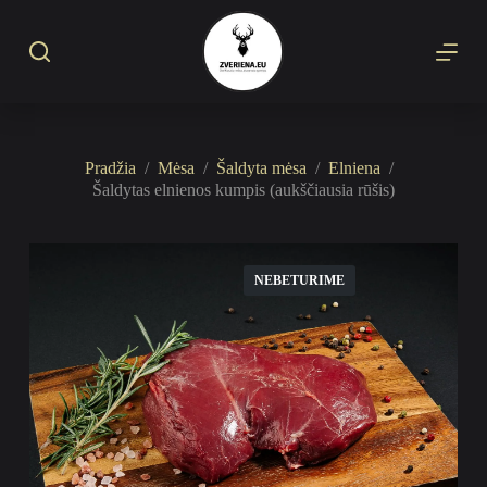
S
k
i
p
t
o
c
o
Pradžia
/
Mėsa
/
Šaldyta mėsa
/
Elniena
/
n
Šaldytas elnienos kumpis (aukščiausia rūšis)
t
e
n
t
NEBETURIME