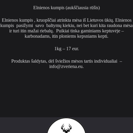
Elnienos kumpis (aukščiausia rūšis)
Elnienos kumpis , kruopščiai atrinkta mėsa iš Lietuvos ūkių. Elnienos
kumpis pasižymi savo baltymų kiekiu, nei bet kuri kita raudona mėsa
ir turi itin mažai riebalų. Puikiai tinka gaminiams keptuvėje –
karbonadams, itin ploniems kepsniams kepti.
1kg – 17 eur.
Produktas šaldytas, dėl šviežios mėsos tartis individualiai –
info@zveriena.eu.