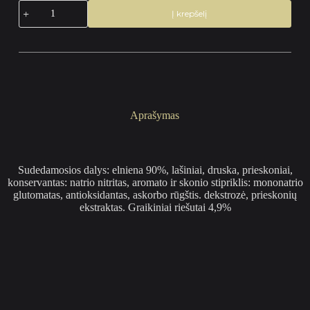
produkto
Į krepšelį
kiekis:
Vytinta
elnienos
dešra
su
riešutais,
(aukščiausia
rūšis)
300
Aprašymas
g.
Sudedamosios dalys: elniena 90%, lašiniai, druska, prieskoniai,
konservantas: natrio nitritas, aromato ir skonio stipriklis: mononatrio
glutomatas, antioksidantas, askorbo rūgštis. dekstrozė, prieskonių
ekstraktas. Graikiniai riešutai 4,9%