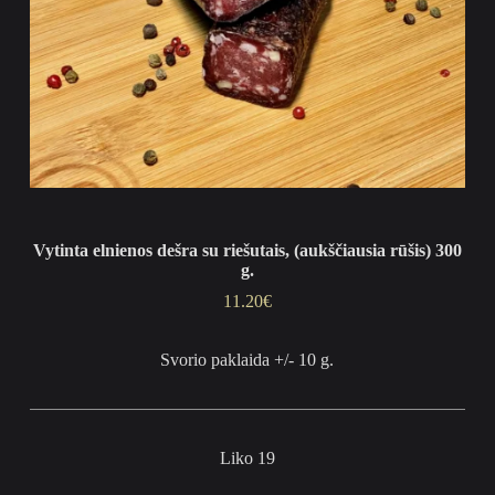
Vytinta elnienos dešra su riešutais, (aukščiausia rūšis) 300
g.
11.20
€
Svorio paklaida +/- 10 g.
Liko 19