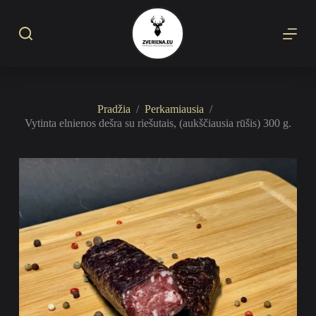
S
k
i
p
t
o
c
o
Pradžia
/
Perkamiausia
/
n
Vytinta elnienos dešra su riešutais, (aukščiausia rūšis) 300 g.
t
e
n
t