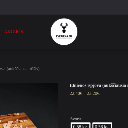
AKCIJOS
ova (aukščiausia rūšis)
Elnienos išpjova (aukščiausia 
22.40
€
–
23.20
€
Svoris
0.58 kg.
0.56 kg.