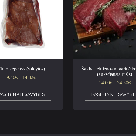
lnio kepenys (šaldytos)
Šaldyta elnienos nugarinė b
(aukščiausia rūšis)
9.46
€
–
14.32
€
14.00
€
–
34.30
€
PASIRINKTI SAVYBES
PASIRINKTI SAVYBE