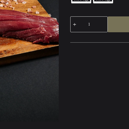
produkto
kiekis:
Elnienos
išpjova
(aukščiausia
rūšis)