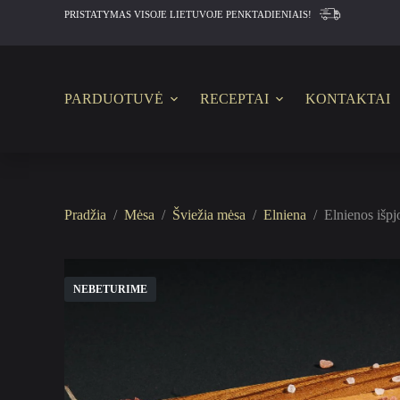
PRISTATYMAS VISOJE LIETUVOJE PENKTADIENIAIS!
S
k
i
p
t
o
PARDUOTUVĖ
RECEPTAI
KONTAKTAI
c
o
n
t
e
n
t
Pradžia
/
Mėsa
/
Šviežia mėsa
/
Elniena
/
Elnienos išpj
NEBETURIME