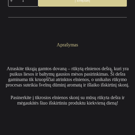
Į krepšelį
kiekis:
Rūkyta
elnienos
dešra,
(aukščiausia
rūšis)
290
g.
Aprašymas
Atraskite tikrąją gamtos dovaną – rūkytą elnienos dešrą, kuri yra
puikus liesos ir baltymų gausios mėsos pasirinkimas. Ši dešra
gaminama tik kruopščiai atrinktos elnienos, o unikalus rūkymo
procesas suteikia švelnų dūminį aromatą ir išlaiko išskirtinį skonį.
Pasinerkite į tikrosios elnienos skonį su mūsų rūkyta dešra ir
mėgaukitės šiuo išskirtiniu produktu kiekvieną dieną!