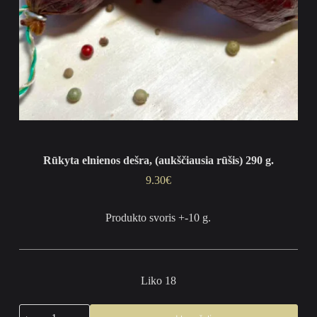
Rūkyta elnienos dešra, (aukščiausia rūšis) 290 g.
9.30
€
Produkto svoris +-10 g.
Liko 18
produkto