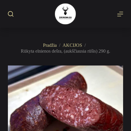
S
k
i
p
t
o
c
o
Pradžia
/
AKCIJOS
/
n
Rūkyta elnienos dešra, (aukščiausia rūšis) 290 g.
t
e
n
t