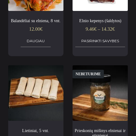
Balandėliai su elniena, 8 vnt.
Elnio kepenys (šaldytos)
12.00
€
9.46
€
–
14.32
€
DAUGIAU
PASIRINKTI SAVYBES
NEBETURIME
Lietiniai, 5 vnt.
Prieskonių mišinys elnienai ir
stirnienai