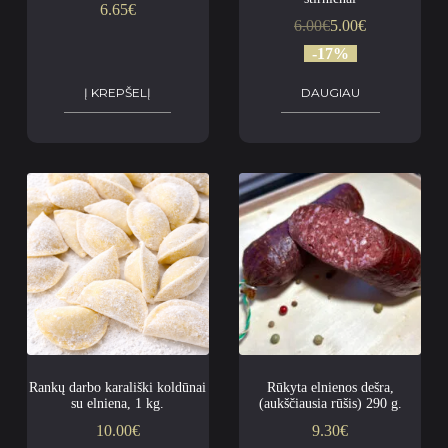
6.65
€
6.00
€
5.00
€
-17%
Į KREPŠELĮ
DAUGIAU
Rankų darbo karališki koldūnai
Rūkyta elnienos dešra,
su elniena, 1 kg.
(aukščiausia rūšis) 290 g.
10.00
€
9.30
€