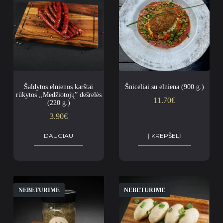
Šaldytos elnienos karštai
Šniceliai su elniena (900 g.)
rūkytos ,,Medžiotojų” dešrelės
11.70
€
(220 g.)
3.90
€
DAUGIAU
Į KREPŠELĮ
NEBETURIME
NEBETURIME