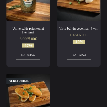
Universalūs prieskoniai
Virtų bulvių cepelinai, 4 vnt.
žvėrienai
6.65
€
6.00
€
6.00
€
5.00
€
-10%
-17%
DAUGIAU
DAUGIAU
NEBETURIME