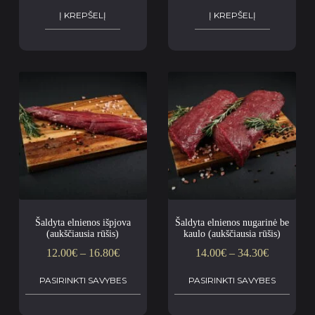
Į KREPŠELĮ
Į KREPŠELĮ
Šaldyta elnienos išpjova
Šaldyta elnienos nugarinė be
(aukščiausia rūšis)
kaulo (aukščiausia rūšis)
12.00
€
–
16.80
€
14.00
€
–
34.30
€
PASIRINKTI SAVYBES
PASIRINKTI SAVYBES