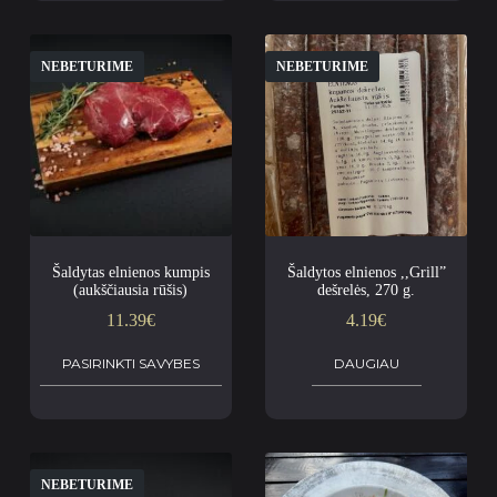
NEBETURIME
NEBETURIME
Šaldytas elnienos kumpis
Šaldytos elnienos ,,Grill”
(aukščiausia rūšis)
dešrelės, 270 g.
11.39
€
4.19
€
PASIRINKTI SAVYBES
DAUGIAU
NEBETURIME