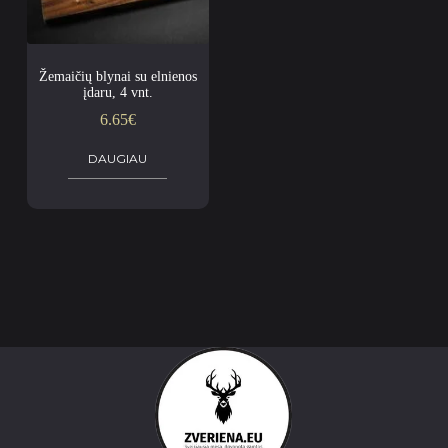
Žemaičių blynai su elnienos
įdaru, 4 vnt.
6.65
€
DAUGIAU