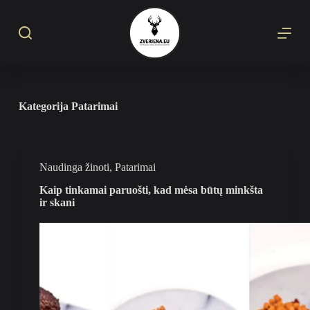
S
k
i
p
t
o
c
o
Kategorija
Patarimai
n
t
e
n
t
Naudinga žinoti
,
Patarimai
Kaip tinkamai paruošti, kad mėsa būtų minkšta
ir skani