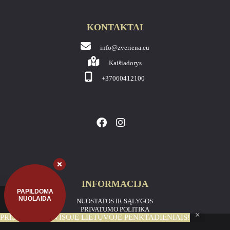
KONTAKTAI
info@zveriena.eu
Kaišiadorys
+37060412100
INFORMACIJA
PAPILDOMA
NUOLAIDA
NUOSTATOS IR SĄLYGOS
PRIVATUMO POLITIKA
PRISTATYMAS VISOJE LIETUVOJE PENKTADIENIAIS!
Visos teisės saugomos © 2026
ZVERIENA.EU